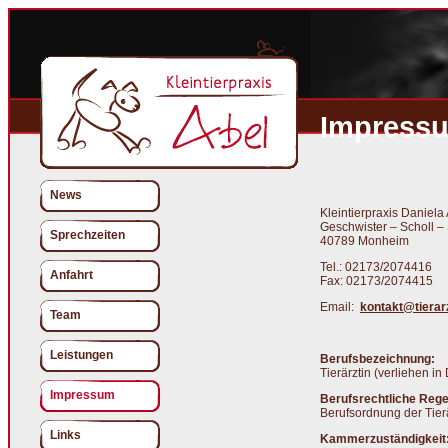
Impress
News
Kleintierpraxis Daniela
Geschwister – Scholl – 
Sprechzeiten
40789 Monheim
Tel.: 02173/2074416
Anfahrt
Fax: 02173/2074415
Email:
kontakt@tierar
Team
Leistungen
Berufsbezeichnung:
Tierärztin (verliehen i
Impressum
Berufsrechtliche Rege
Berufsordnung der Tie
Links
Kammerzuständigkeit