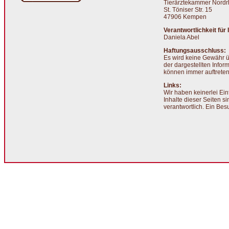
Tierärztekammer Nordr
St. Töniser Str. 15
47906 Kempen
Verantwortlichkeit für 
Daniela Abel
Haftungsausschluss:
Es wird keine Gewähr ü
der dargestellten Infor
können immer auftreten
Links:
Wir haben keinerlei Einf
Inhalte dieser Seiten s
verantwortlich. Ein Bes